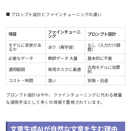
■ プロンプト設計とファインチューニングの違い
ファインチューニ
項目
プロンプト設計
ング
モデルに変更があ
なし（入力だけ調
あり（再学習）
るか
整）
必要なデータ
教師データ 大量
基本的に不要
汎用モデルに効果
適用範囲
専用タスクに最適
的
コスト・時間
高い
安価・迅速
プロンプト設計は今や、ファインチューニングに代わる軽量
な運用手法として多くの現場で重視されています。
文章生成AIが自然な文章を生む理由