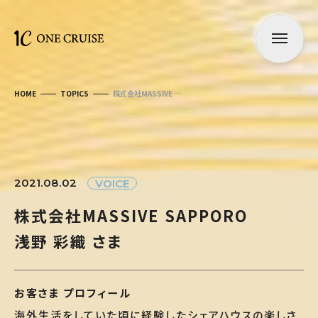
HOME
TOPICS
株式会社MASSIVE …
2021.08.02
VOICE
株
式
会
社
M
A
S
S
I
V
E
S
A
P
P
O
R
O
浅
野
彩
織
さ
ま
お客さま プロフィール
海外生活をしていた頃に経験したシェアハウスの楽しさ