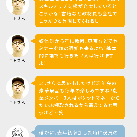
スキルアップ支援が充実していると
ころかな！書籍など教材費も会社で
T.Hさん
しっかりと負担してくれるし
媒体側から年に数回、東京などでセ
ミナー参加の通知も来るよね！基本
的に誰でも行きたい人は行けます
T.Hさん
よ！
あ、さらに思い出したけど忘年会の
豪華景品も毎年の楽しみですね！創
業メンバー3人はポケットマネーから
T.Hさん
だいぶ搾取されるから震えてると思
うけど…笑
確かに、去年初参加した時に役員の