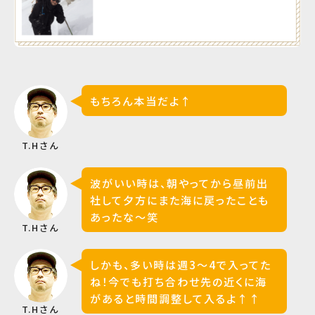
もちろん本当だよ↑
T.Hさん
波がいい時は、朝やってから昼前出
社して夕方にまた海に戻ったことも
あったな〜笑
T.Hさん
しかも、多い時は週3〜4で入ってた
ね！今でも打ち合わせ先の近くに海
があると時間調整して入るよ↑↑
T.Hさん