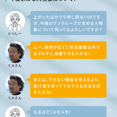
上がったばかりで申し訳ないのです
が、今後のワンクルーズで求める人物
象について伺ってもよろしいですか？
いっしー
ん〜、視野が広くて担当業務以外で
もマルチに活躍できる人かな！
T.Hさん
あとは、できない理由を考えるより、
抜け道を使ってでもできる方法を試
す人だね！
T.Hさん
なるほど（メモメモ）