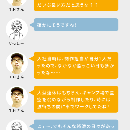
だいぶ良い方だと思うな↑↑
T.Hさん
確かにそうですね！
いっしー
入社当時は、制作担当が自分1人だ
ったので、なかなか脂っこい日も多か
ったな〜…
T.Hさん
大型連休はもちろん、キャンプ場で星
空を眺めながら制作したり、時には
波待ちの間に車でワークしてたね！
T.Hさん
ヒェ〜、でもそんな怒涛の日々があっ