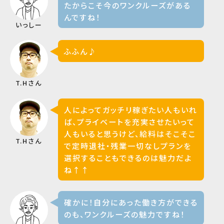
たからこそ今のワンクルーズがある
んですね！
いっしー
ふふん♪
T.Hさん
人によってガッチリ稼ぎたい人もいれ
ば、プライベートを充実させたいって
人もいると思うけど、給料はそこそこ
T.Hさん
で定時退社・残業一切なしプランを
選択することもできるのは魅力だよ
ね↑↑
確かに！自分にあった働き方ができる
のも、ワンクルーズの魅力ですね！