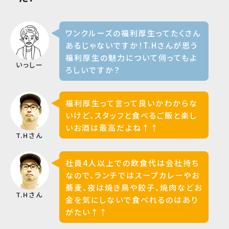
ワンクルーズの福利厚生ってたくさん
あるじゃないですか！T.Hさんが思う
福利厚生の魅力について伺ってもよ
いっしー
ろしいですか？
福利厚生って言って良いかわからな
いけど、スタッフと食べるご飯と楽し
いお酒は最高だよね↑↑
T.Hさん
社員4人以上での飲食代は会社持ち
なので、ランチではスープカレーやお
蕎麦、夜は焼き鳥や餃子、焼肉などお
T.Hさん
金を気にしないで食べれるのはあり
がたい↑↑