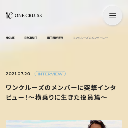
HOME
RECRUIT
INTERVIEW
ワンクルーズのメンバーに…
2021.07.20
INTERVIEW
ワ
ン
ク
ル
ー
ズ
の
メ
ン
バ
ー
に
突
撃
イ
ン
タ
ビ
ュ
ー
！
〜
横
乗
り
に
生
き
た
役
員
篇
〜