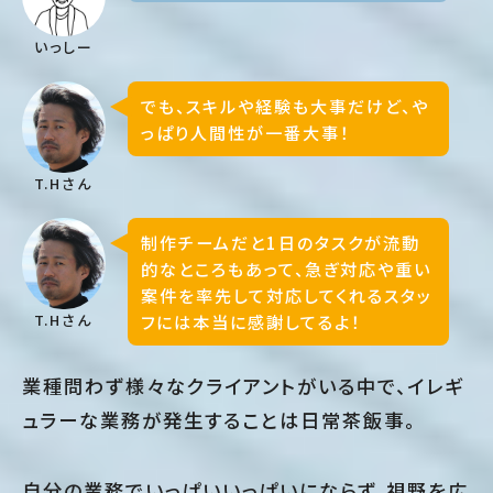
いっしー
でも、スキルや経験も大事だけど、や
っぱり人間性が一番大事！
T.Hさん
制作チームだと1日のタスクが流動
的なところもあって、急ぎ対応や重い
案件を率先して対応してくれるスタッ
フには本当に感謝してるよ！
T.Hさん
業種問わず様々なクライアントがいる中で、イレギ
ュラーな業務が発生することは日常茶飯事。
自分の業務でいっぱいいっぱいにならず、視野を広