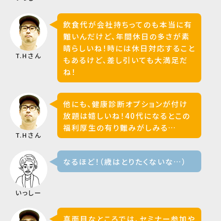
飲食代が会社持ちってのも本当に有
難いんだけど、年間休日の多さが素
晴らしいね！時には休日対応すること
T.Hさん
もあるけど、差し引いても大満足だ
ね！
他にも、健康診断オプションが付け
放題は嬉しいね！40代になるとこの
福利厚生の有り難みがしみる…
T.Hさん
なるほど！（歳はとりたくないな…）
いっしー
真面目なところでは、セミナー参加や