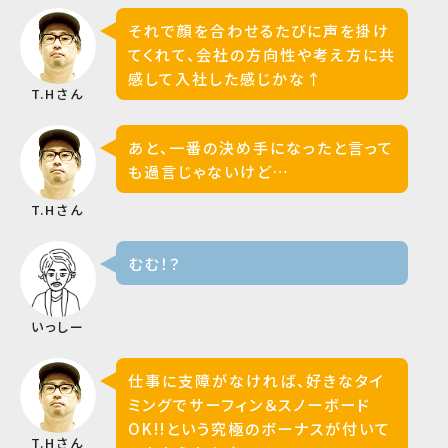
それで顔を合わせるたびに声を掛け
てくれて、会社の方向性や考え方に共
感して入社した感じかな↑
T.Hさん
あと、一番の決め手になったと言って
も過言じゃないけど…
T.Hさん
むむ！？
いっしー
仕事に支障がなければ、好きなタイ
ミングでサーフィン＆スノーボード
OK!!という究極のボーナスが付いて
T.Hさん