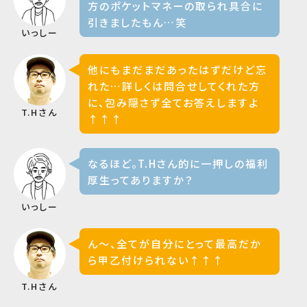
方のポケットマネーの取られ具合に
引きましたもん…笑
いっしー
他にもまだまだあったはずだけど忘
れた…詳しくは問合せしてくれた方
に、包み隠さず全てお答えしますよ
T.Hさん
↑↑↑
なるほど。T.Hさん的に一押しの福利
厚生ってありますか？
いっしー
ん〜、全てが自分にとって最高だか
ら甲乙付けられない↑↑↑
T.Hさん